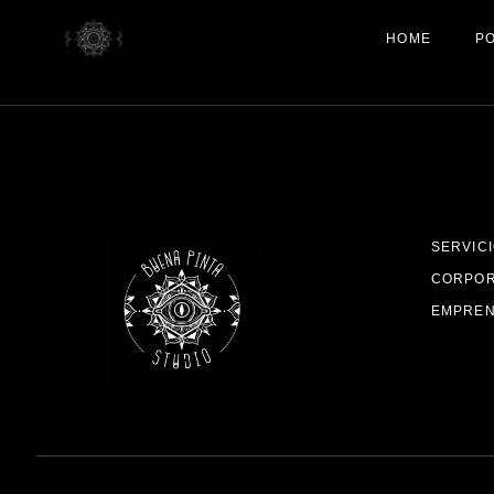
Skip
to
HOME
PO
the
content
SERVICI
CORPOR
EMPREN