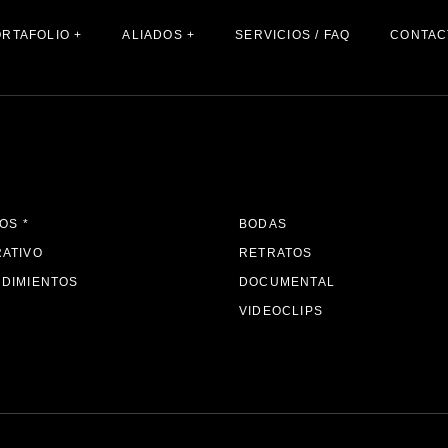
RTAFOLIO +
ALIADOS +
SERVICIOS / FAQ
CONTAC
Inhabit (2022)
Paraiso Ahimsa (2023)
Inhabit (2022)
Fundación Raíces y Alas (2025)
Paraiso Ahimsa (2023)
Fundación Raíces y Alas (2025)
OS *
BODAS
ATIVO
RETRATOS
DIMIENTOS
DOCUMENTAL
VIDEOCLIPS