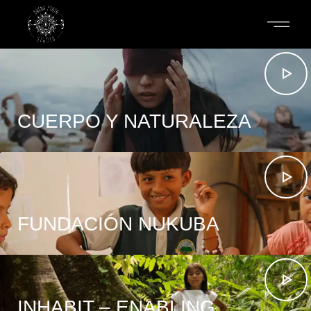
CUERPO Y NATURALEZA
FUNDACIÓN NUKUBA
INHABIT – ENABLING