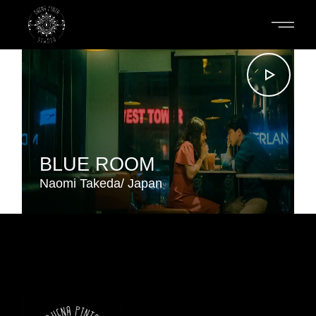
Skip
to
the
content
BLUE ROOM
Naomi Takeda
Japan