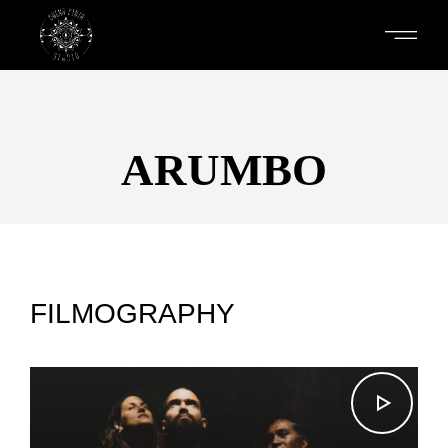
Skip
to
the
content
ARUMBO
FILMOGRAPHY