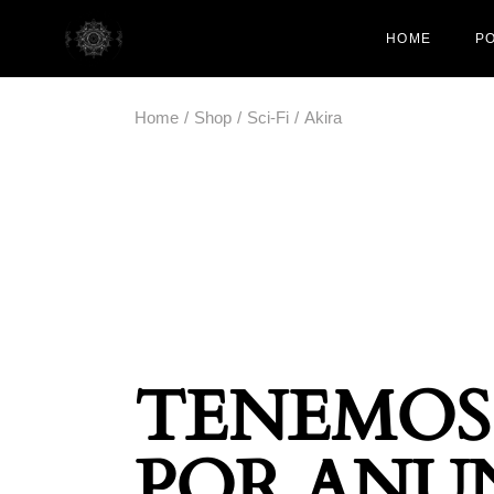
HOME
PO
Home
Shop
Sci-Fi
Akira
TENEMOS
POR ANU