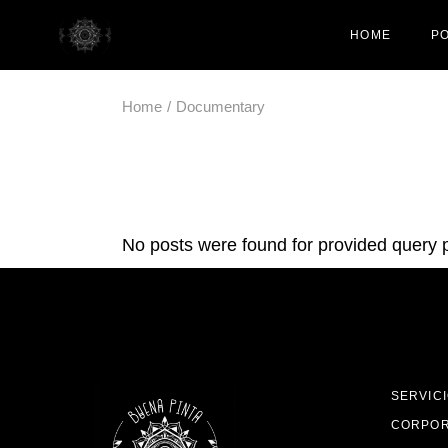
Skip
to
HOME
PO
the
content
Home
Documentary
No posts were found for provided query 
SERVICI
CORPOR